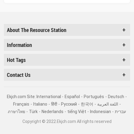
About The Resource Station
Information
Hot Tags
Contact Us
Ekjch.com Site: International -
Español
-
Português
-
Deutsch
-
Français
-
Italiano
-
हिंदी
-
Pусский
-
한국어
-
اللغة العربية
-
ภาษาไทย
-
Türk
-
Nederlands
-
tiếng Việt
-
Indonesian
-
עברית
Copyright © 2022.Ekjch.com All rights reserved