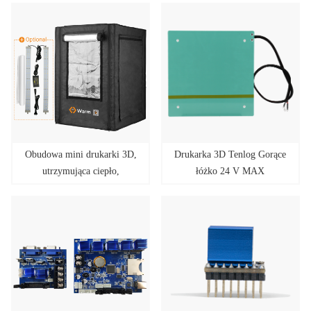
pełne pokrycie i studyjna,
pokrycie i studio, ciepłe Max
ciepła Pro
Obudowa mini drukarki 3D,
Drukarka 3D Tenlog Gorące
utrzymująca ciepło,
łóżko 24 V MAX
ognioodporna, z pełnym
Temperatura 80 ℃
pokryciem i studiem, ciepła
mini