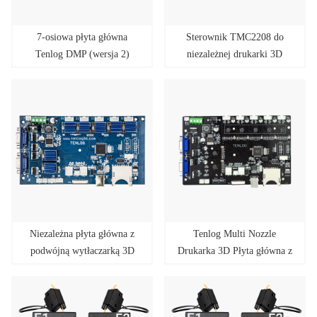
7-osiowa płyta główna
Sterownik TMC2208 do
Tenlog DMP (wersja 2)
niezależnej drukarki 3D
obsługuje sterowniki i ekran
Tenlog z podwójną
dotykowy A4988 i
wytłaczarką
TMC2208
Niezależna płyta główna z
Tenlog Multi Nozzle
podwójną wytłaczarką 3D
Drukarka 3D Płyta główna z
Pritner ze sterownikiem
systemem drukowania DMP
TMC2208 i ekranem
3D Obsługa drukowania
dotykowym
wielodyszowego