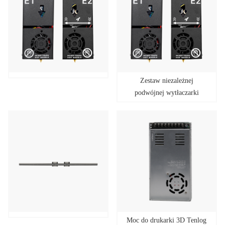
Zestaw niezależnej
podwójnej wytłaczarki
Tenlog z 15-stykowym
złączem typu „wszystko w
jednym” i uchwytem
Moc do drukarki 3D Tenlog