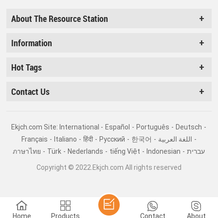
About The Resource Station
Information
Hot Tags
Contact Us
Ekjch.com Site: International -
Español
-
Português
-
Deutsch
-
Français
-
Italiano
-
हिंदी
-
Pусский
-
한국어
-
اللغة العربية
-
ภาษาไทย
-
Türk
-
Nederlands
-
tiếng Việt
-
Indonesian
-
עברית
Copyright © 2022.Ekjch.com All rights reserved
Home
Products
Contact
About