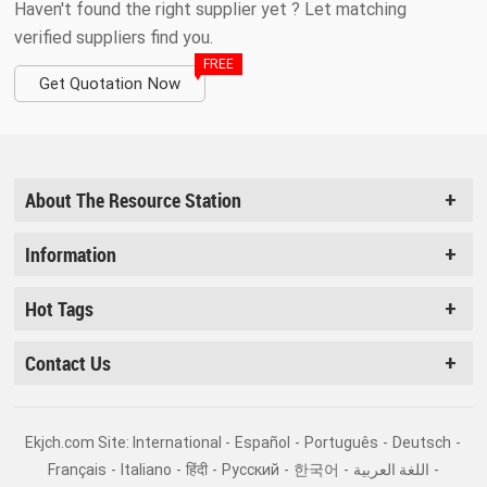
Haven't found the right supplier yet ? Let matching
verified suppliers find you.
FREE
Get Quotation Now
About The Resource Station
Information
Hot Tags
Contact Us
Ekjch.com Site: International -
Español
-
Português
-
Deutsch
-
Français
-
Italiano
-
हिंदी
-
Pусский
-
한국어
-
اللغة العربية
-