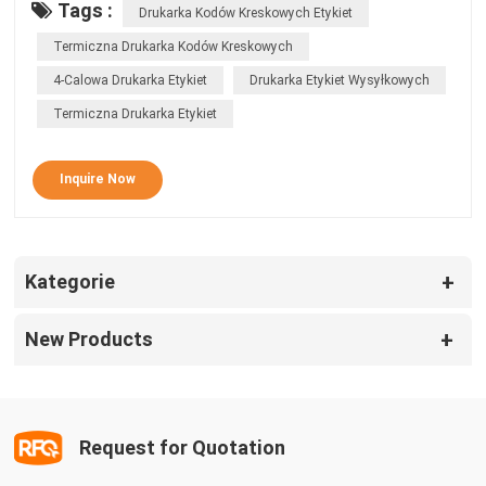
Tags :
oszczędzając czas drukowania. 4. doskonałe rozpraszanie
Drukarka Kodów Kreskowych Etykiet
ciepła, może obsługiwać drukowanie z dużym obciążeniem 5.
Termiczna Drukarka Kodów Kreskowych
Funkcja przedruku, może skutecznie uniknąć utraty i
pominięcia informacji o etykiecie w procesie drukowania
4-Calowa Drukarka Etykiet
Drukarka Etykiet Wysyłkowych
spowodowanego brakiem papieru; 6. Po ponownym otwarciu
Termiczna Drukarka Etykiet
i ponownym zamknięciu pokrywy, automatycznie
pozycjonując papier, można skutecznie uniknąć problemów i
marnowania etykiet spowodowanych przemieszczeniem
Inquire Now
drukowania
Kategorie
New Products
Request for Quotation