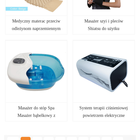
Medyczny materac przeciw
Masażer szyi i pleców
odleżynom naprzemiennym
Shiatsu do użytku
ciśnieniu szpitalnym do
domowego i
łóżka
samochodowego
Masażer do stóp Spa
System terapii ciśnieniowej
Masażer bąbelkowy z
powietrzem elektryczne
funkcją grzania
urządzenie do kompresji dvt
buty kompresyjne masażer
do nóg